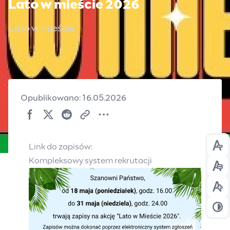
Lato w mieście 2026
Lato w mieście
Opublikowano: 16.05.2026
Link do zapisów:
Prz
Kompleksowy system rekrutacji
Prz
Prz
Prz