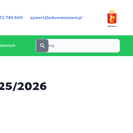
12 740 600
zpswr1@eduwarszawa.pl
letnich
025/2026