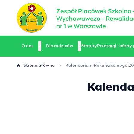
Przejdź
do
treści
O nas
Dla rodziców
Statuty
Przetargi i oferty
Strona Główna
Kalendarium Roku Szkolnego 2
Kalenda