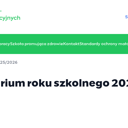
5
 pracy
Szkoła promująca zdrowie
Kontakt
Standardy ochrony mało
025/2026
rium roku szkolnego 2