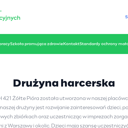
5
 pracy
Szkoła promująca zdrowie
Kontakt
Standardy ochrony mało
Drużyna harcerska
421 Żółte Pióra została utworzona w naszej placówc
aszej drużyny jest rozwijanie zainteresowań dzieci, 
owych zbiórkach oraz uczestnicząc w imprezach zorga
mi z Warszawy i okolic. Dzieci maja szansę uczestnicz