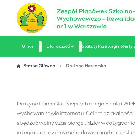
Przejdź
do
treści
O nas
Dla rodziców
Statuty
Przetargi i oferty
Strona Główna
Drużyna Harcerska
Drużyna harcerska Nieprzetartego Szlaku WDH 
wychowankowie internatu. Celem działalności n
spędzać wolny czas biorąc udział w cotygodni
integrując się z innymi środowiskami harcerski