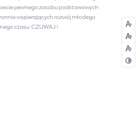
ągniecie pewnego zasobu podstawowych
tronnie wspierających rozwój młodego
Prze
olnego czasu. CZUWAJ !
Prze
Prze
Prze