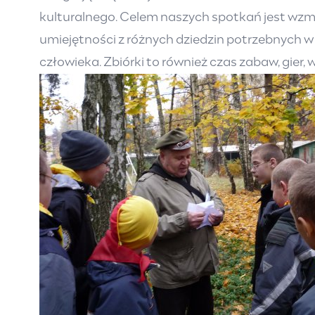
kulturalnego. Celem naszych spotkań jest w
umiejętności z różnych dziedzin potrzebnych 
człowieka. Zbiórki to również czas zabaw, gie