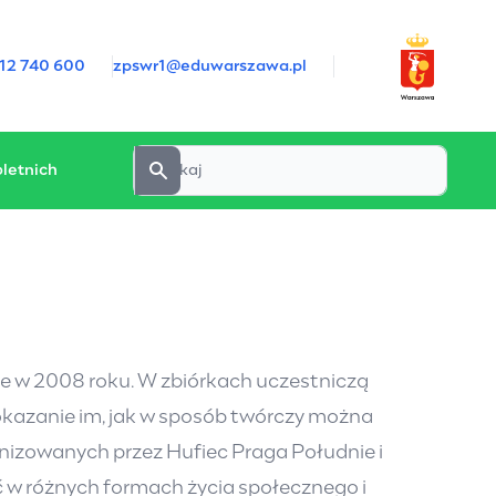
12 740 600
zpswr1@eduwarszawa.pl
letnich
e w 2008 roku. W zbiórkach uczestniczą
pokazanie im, jak w sposób twórczy można
nizowanych przez Hufiec Praga Południe i
yć w różnych formach życia społecznego i