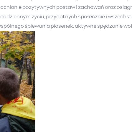
zmacnianie pozytywnych postaw i zachowań oraz osi
w codziennym życiu, przydatnych społecznie i wszechs
r, wspólnego śpiewania piosenek, aktywne spędzanie w