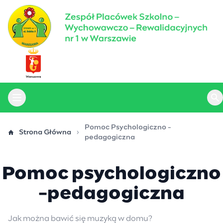
Przejdź
do
treści
Otwórz menu główne
Ot
Pomoc Psychologiczno -
Strona Główna
pedagogiczna
Pomoc psychologiczno
-pedagogiczna
Jak można bawić się muzyką w domu?