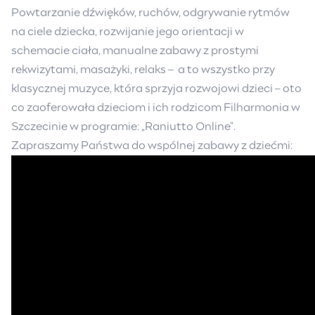
Powtarzanie dźwięków, ruchów, odgrywanie rytmów
na ciele dziecka, rozwijanie jego orientacji w
schemacie ciała, manualne zabawy z prostymi
rekwizytami, masażyki, relaks – a to wszystko przy
klasycznej muzyce, która sprzyja rozwojowi dzieci – oto
co zaoferowała dzieciom i ich rodzicom Filharmonia w
Szczecinie w programie: „Raniutto Online”.
Zapraszamy Państwa do wspólnej zabawy z dziećmi: